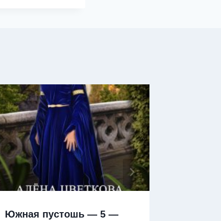
Южная пустошь — 5 —
Южная 