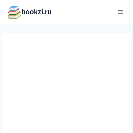
Перейти
bookzi.ru
к
содержимому