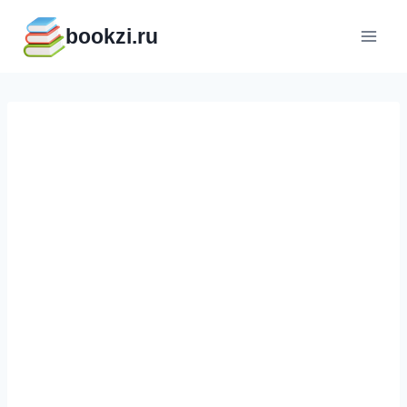
Перейти
bookzi.ru
к
содержимому