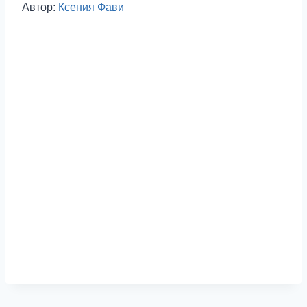
Метки
Автор:
Ксения Фави
записи: