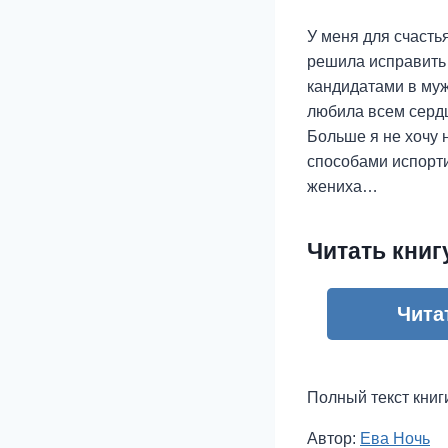
У меня для счастья
решила исправить 
кандидатами в муж
любила всем сердц
Больше я не хочу н
способами испорти
жениха…
Читать книг
Чита
Полный текст книг
Метки
Автор:
Ева Ночь