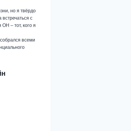
зни, но я твёрдо
а встречаться с
ОН – тот, кого я
н собрался всеми
енциального
йн