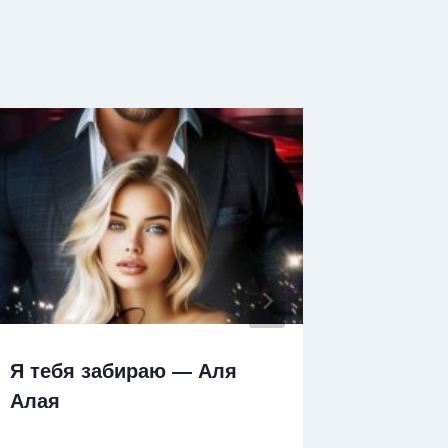
Я тебя забираю — Аля
Я тебе
Алая
майор
Роман