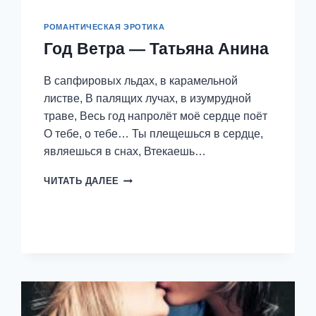
РОМАНТИЧЕСКАЯ ЭРОТИКА
Год Ветра — Татьяна Анина
В сапфировых льдах, в карамельной
листве, В палящих лучах, в изумрудной
траве, Весь год напролёт моё сердце поёт
О тебе, о тебе… Ты плещешься в сердце,
являешься в снах, Втекаешь…
ГОД
ЧИТАТЬ ДАЛЕЕ
ВЕТРА
—
ТАТЬЯНА
АНИНА