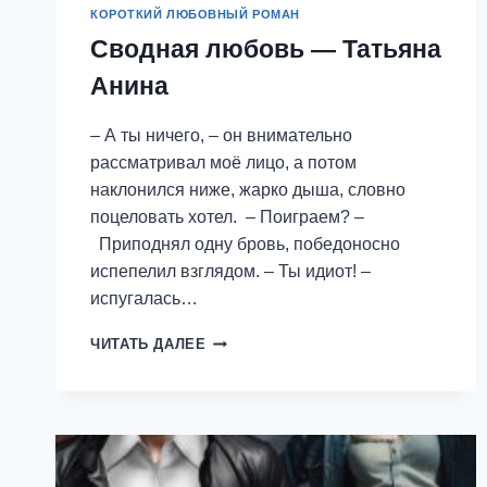
КОРОТКИЙ ЛЮБОВНЫЙ РОМАН
Сводная любовь — Татьяна
Анина
– А ты ничего, – он внимательно
рассматривал моё лицо, а потом
наклонился ниже, жарко дыша, словно
поцеловать хотел. – Поиграем? –
Приподнял одну бровь, победоносно
испепелил взглядом. – Ты идиот! –
испугалась…
СВОДНАЯ
ЧИТАТЬ ДАЛЕЕ
ЛЮБОВЬ
—
ТАТЬЯНА
АНИНА