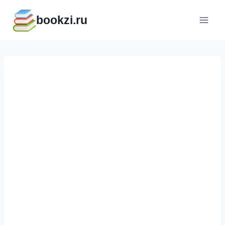
Перейти
bookzi.ru
к
содержимому