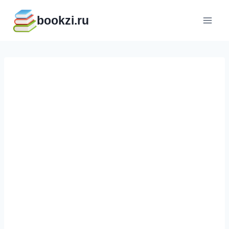
Перейти
bookzi.ru
к
содержимому