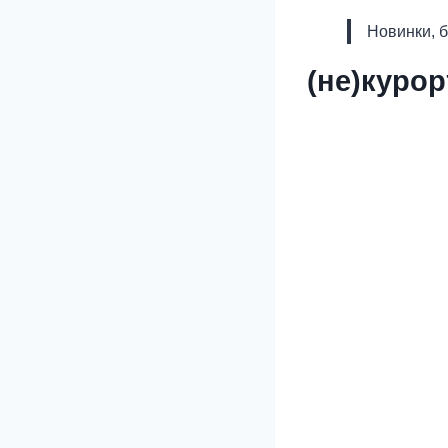
Новинки, 
(не)куро