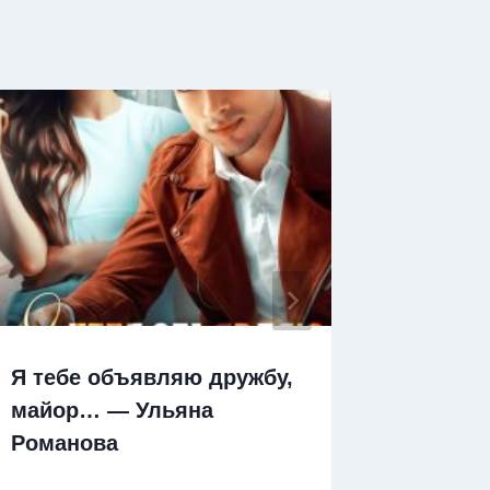
Я тебе объявляю дружбу,
Я тебе
майор… — Ульяна
— Лана
Романова