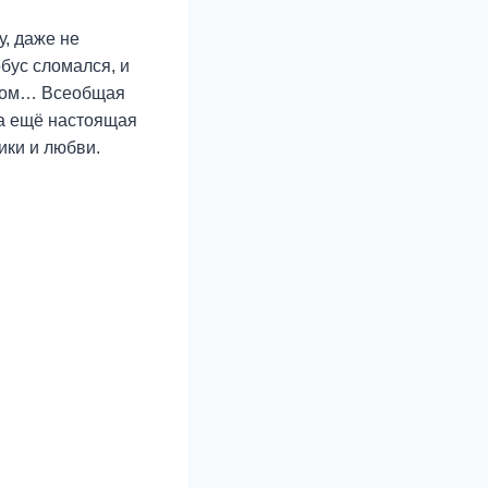
у, даже не
обус сломался, и
отом… Всеобщая
 а ещё настоящая
ики и любви.