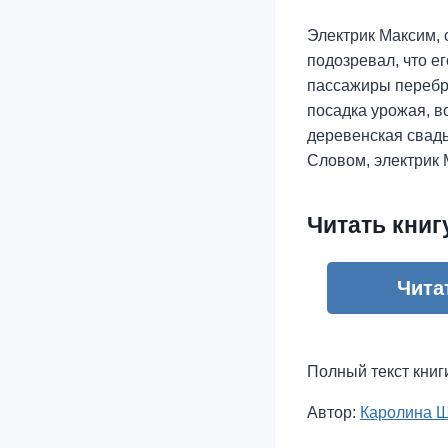
Электрик Максим, 
подозревал, что е
пассажиры перебра
посадка урожая, в
деревенская свадь
Словом, электрик 
Читать книг
Чита
Полный текст книг
Метки
Автор:
Каролина 
записи: