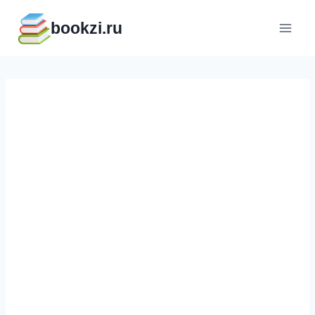
Перейти
bookzi.ru
к
содержимому