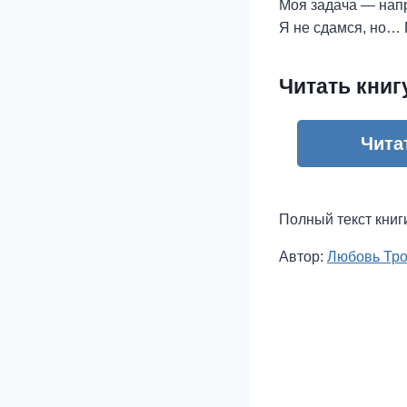
Моя задача — напр
Я не сдамся, но… 
Читать книг
Чита
Полный текст книг
Метки
Автор:
Любовь Тр
записи: