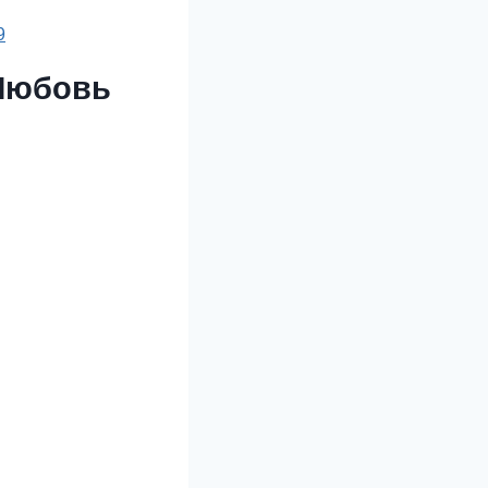
9
 Любовь