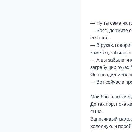
— Ну ты сама напр
— Босс, держите с
его стол.
— В руках, говори
кажется, забыла, 
— А вы забыли, чт
загребущих руках 
Он посадил меня на
— Вот сейчас и пр
* *
Мой босс самый л
До тех пор, пока 
сына.
Заносчивый мажор 
холодную, и порой