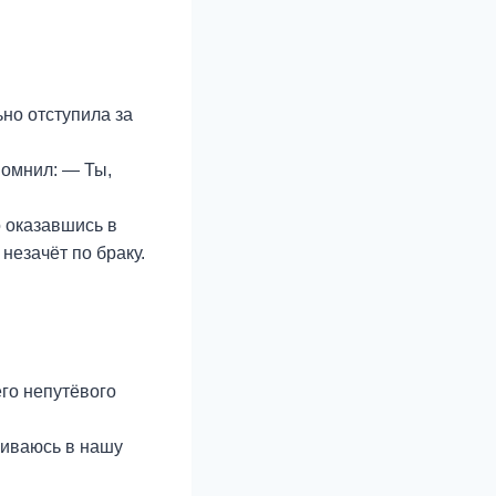
ьно отступила за
помнил: — Ты,
о оказавшись в
незачёт по браку.
его непутёвого
гиваюсь в нашу