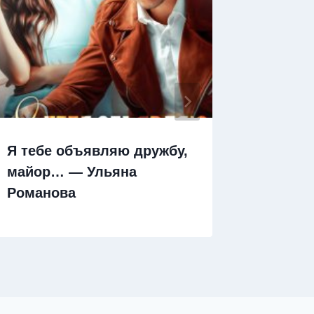
Я тебе объявляю дружбу,
Я тебе
майор… — Ульяна
— Лана
Романова