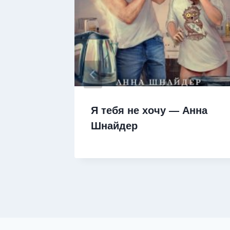
эё! —
Я тебя не хочу — Анна
Шнайдер