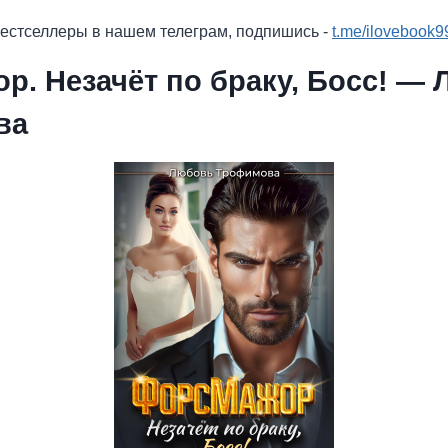
бестселлеры в нашем телеграм, подпишись -
t.me/ilovebook9
р. Незачёт по браку, Босс! —
ва