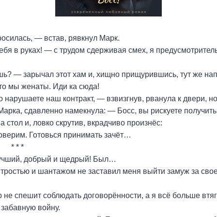
осилась, — встав, рявкнул Марк.
ебя в руках! — с трудом сдерживая смех, я предусмотрител
шь? — зарычал этот хам и, хищно прищурившись, тут же на
что мы женаты. Иди ка сюда!
о нарушаете наш контракт, — взвизгнув, рванула к двери, н
Марка, сдавленно намекнула: — Босс, вы рискуете получить 
 стол и, ловко скрутив, вкрадчиво произнёс:
оверим. Готовься принимать зачёт…
 *
учший, добрый и щедрый! Был…
хитростью и шантажом не заставил меня выйти замуж за сво
не спешит соблюдать договорённости, а я всё больше втя
 забавную войну.