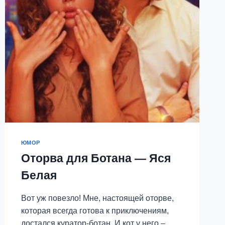
ЮМОР
Оторва для Ботана — Яся
Белая
Вот уж повезло! Мне, настоящей оторве,
которая всегда готова к приключениям,
достался куратор-ботан. И кот у него –