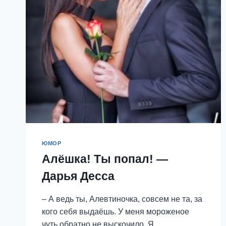
ДИАНА
ФАД
ЮМОР
Алёшка! Ты попал! —
Дарья Десса
– А ведь ты, Алевтиночка, совсем не та, за
кого себя выдаёшь. У меня мороженое
чуть обратно не выскочило. Я