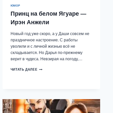
ЮМОР
Принц на белом Ягуаре —
Ирэн Анжели
Новый год уже скоро, а у Даши совсем не
праздничное настроение. С работы
уволили и с личной жизнью всё не
складывается. Но Дарья по-прежнему
верит в чудеса. Невзирая на погоду,…
ПРИНЦ
ЧИТАТЬ ДАЛЕЕ
НА
БЕЛОМ
ЯГУАРЕ
—
ИРЭН
АНЖЕЛИ