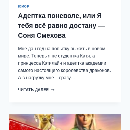
ЮМОР
Адептка поневоле, или Я
тебя всё равно достану —
Соня Смехова
Мне дан год на попытку выжить в новом
мире. Теперь я не студентка Катя, а
принцесса Кэтилайн и адептка академии
самого настоящего королевства драконов.
А в нагрузку мне – сразу…
АДЕПТКА
ЧИТАТЬ ДАЛЕЕ
ПОНЕВОЛЕ,
ИЛИ
Я
ТЕБЯ
ВСЁ
РАВНО
ДОСТАНУ