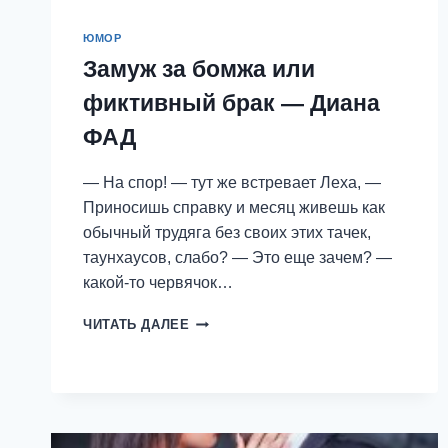
ЮМОР
Замуж за бомжа или
фиктивный брак — Диана
ФАД
— На спор! — тут же встревает Леха, —
Приносишь справку и месяц живешь как
обычный трудяга без своих этих тачек,
таунхаусов, слабо? — Это еще зачем? —
какой-то червячок…
ЗАМУЖ
ЧИТАТЬ ДАЛЕЕ
ЗА
БОМЖА
ИЛИ
ФИКТИВНЫЙ
БРАК
—