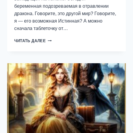
беременная подозреваемая в отравлении
дракона. Говорите, это другой мир? Говорите,
я — его возможная Истинная? А можно
сначала таблеточку от…
ОТВАР
ЧИТАТЬ ДАЛЕЕ
ОТ
ТОКСИКОЗА
ИЛИ
ЯД
ДЛЯ
ДРАКОНА
—
АЛЛУ
САНТ