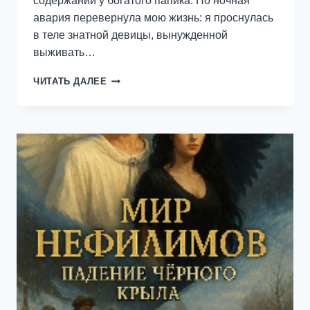
содержании у богатого папика. Но ночная
авария перевернула мою жизнь: я проснулась
в теле знатной девицы, вынужденной
выживать…
ИЗ
ЧИТАТЬ ДАЛЕЕ
ЭСКОРТА
В
ГРАФИНИ
—
ОЛЬГА
ЛИ