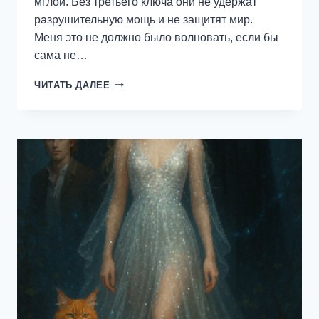
мглой. Без третьего ключа они не удержат
разрушительную мощь и не защитят мир.
Меня это не должно было волновать, если бы
сама не…
ПОСЛЕДНЯЯ
ЧИТАТЬ ДАЛЕЕ
ИЗ
РОДА
ФУРРИ
—
КЕРРИ
ЛЕМЕР