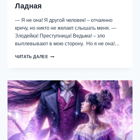
Ладная
— Я не она! Я другой человек! – отчаянно
кричу, но никто не желает слышать меня. —
Злодейка! Преступница! Ведьма! – зло
выплевывают в мою сторону. Но я не она!…
БЕСПОЩАДНАЯ
ЧИТАТЬ ДАЛЕЕ
ЛЮБОВЬ
(НЕ)
ГЛАВНОГО
ГЕРОЯ.
—
ВАЛЕНТИНА
ЛАДНАЯ