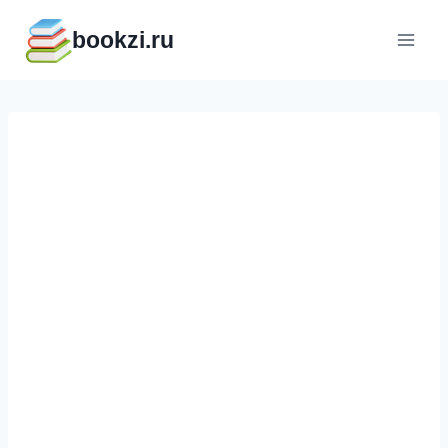
Перейти
bookzi.ru
к
содержимому