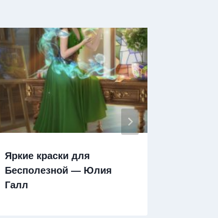
Яркие краски для
Янтарь
Бесполезной — Юлия
Избран
Галл
Ольга 