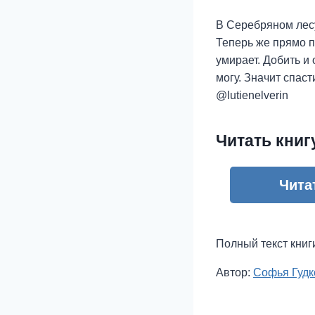
В Серебряном лесу
Теперь же прямо п
умирает. Добить и
могу. Значит спас
@lutienelverin
Читать книг
Чита
Полный текст книг
Метки
Автор:
Софья Гудк
записи: