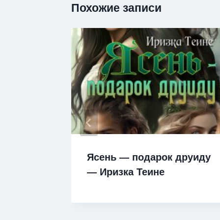
Похожие записи
а
Ясень — подарок друиду
— Иризка Теине
а