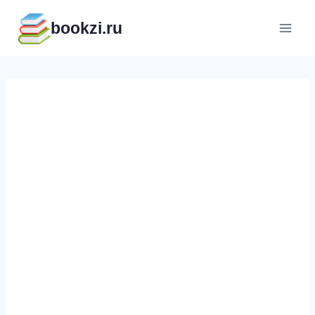
Перейти
bookzi.ru
к
содержимому