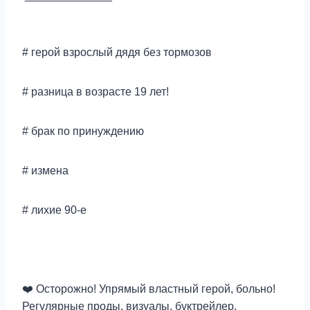
# герой взрослый дядя без тормозов
# разница в возрасте 19 лет!
# брак по принуждению
# измена
# лихие 90-е
❤️ Осторожно! Упрямый властный герой, больно!
Регулярные проды, визуалы, буктрейлер.