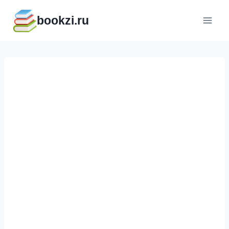
Перейти
bookzi.ru
к
содержимому