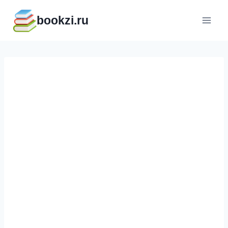
Перейти
bookzi.ru
к
содержимому