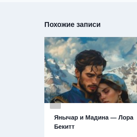
Похожие записи
Янычар и Мадина — Лора
ицы —
Бекитт
на