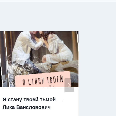
Я стану твоей тьмой —
Эликси
Лика Вансловович
Это вс