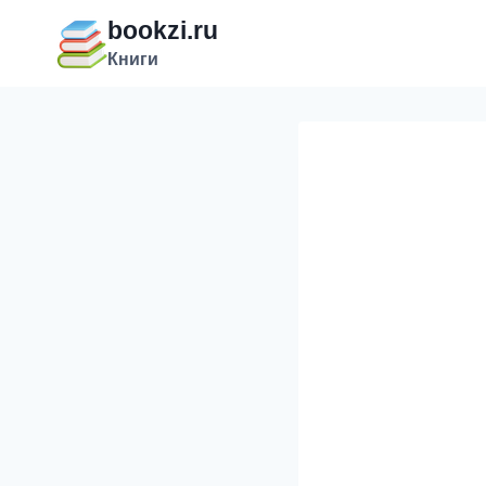
Перейти
bookzi.ru
к
Книги
содержимому