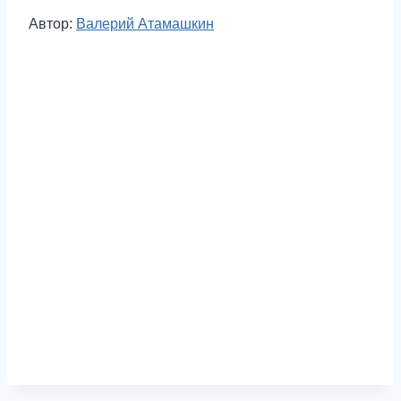
Метки
Автор:
Валерий Атамашкин
записи: