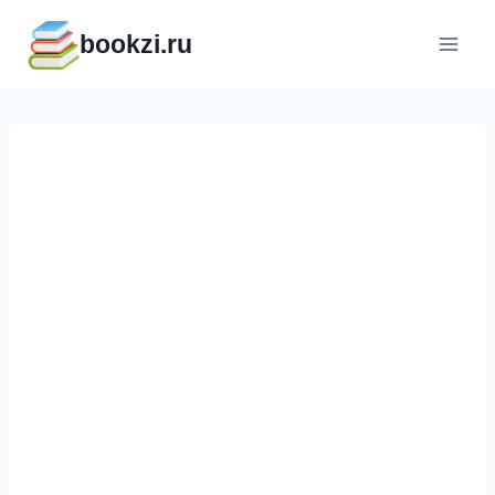
Перейти
bookzi.ru
к
содержимому