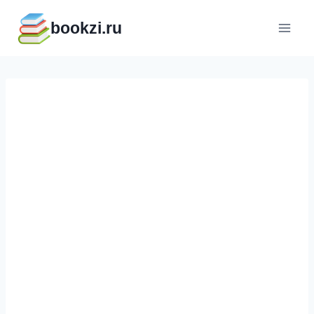
Перейти
bookzi.ru
к
содержимому