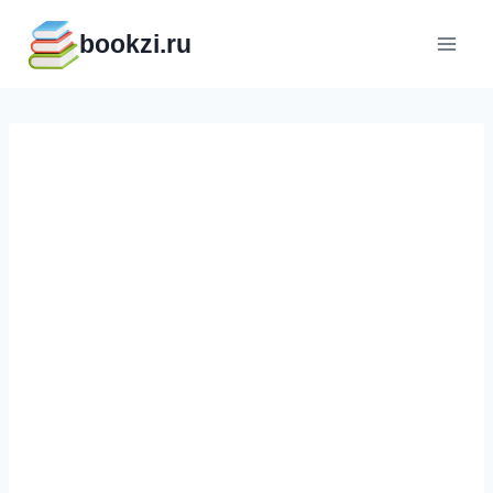
Перейти
bookzi.ru
к
содержимому