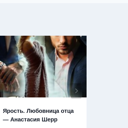
Ярость. Любовница отца
Яра — 
— Анастасия Шерр