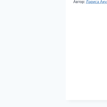
Метки
Автор:
Лариса Аку
записи: