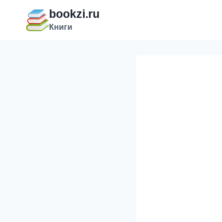
Перейти
bookzi.ru
к
Книги
содержимому