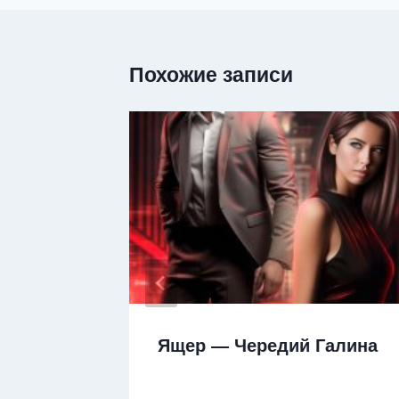
Похожие записи
а —
Ящер — Чередий Галина
а