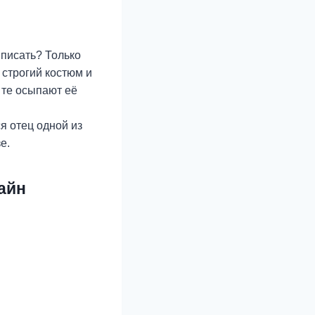
 писать? Только
 строгий костюм и
 те осыпают её
я отец одной из
е.
айн