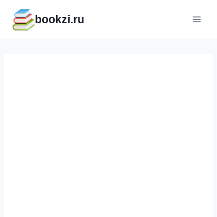
Перейти
bookzi.ru
к
содержимому