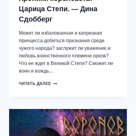
Царица Степи. — Дина
Сдобберг
Может ли избалованная и капризная
принцесса добиться признания среди
чужого народа? заслужит ли уважение и
любовь воинственного племени орков?
Что ее ждет в Великой Степи? Сможет ли
воин и вождь…
ХРОНИКИ
ЧИТАТЬ ДАЛЕЕ
КОРОЛЕВСТВ.
ЦАРИЦА
СТЕПИ.
—
ДИНА
СДОББЕРГ