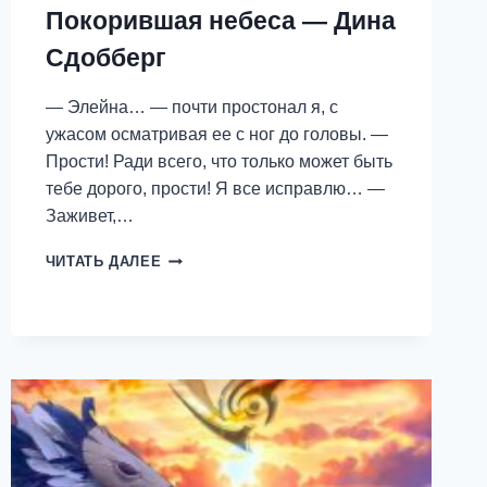
Покорившая небеса — Дина
Сдобберг
— Элейна… — почти простонал я, с
ужасом осматривая ее с ног до головы. —
Прости! Ради всего, что только может быть
тебе дорого, прости! Я все исправлю… —
Заживет,…
ПОКОРИВШАЯ
ЧИТАТЬ ДАЛЕЕ
НЕБЕСА
—
ДИНА
СДОББЕРГ