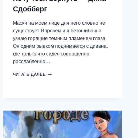
Сдобберг
Маски на моем лице для него словно не
существует. Впрочем и я безошибочно
узнаю горящие темным пламенем глаза.
Он одним рывком поднимается с дивана,
где только что сидел совершенно
расслабленно…
ХОЧУ
ЧИТАТЬ ДАЛЕЕ
ТЕБЯ
ВЕРНУТЬ
—
ДИНА
СДОББЕРГ