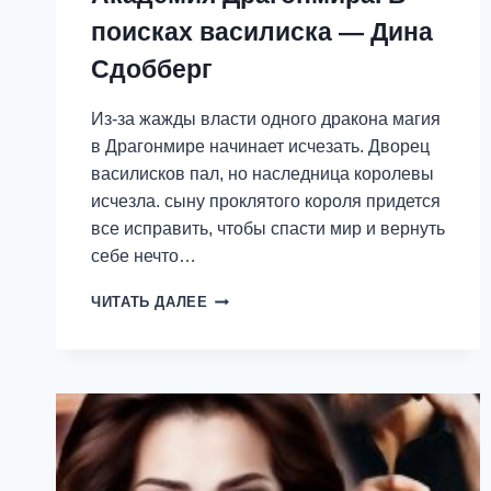
поисках василиска — Дина
Сдобберг
Из-за жажды власти одного дракона магия
в Драгонмире начинает исчезать. Дворец
василисков пал, но наследница королевы
исчезла. сыну проклятого короля придется
все исправить, чтобы спасти мир и вернуть
себе нечто…
АКАДЕМИЯ
ЧИТАТЬ ДАЛЕЕ
ДРАГОНМИРА.
В
ПОИСКАХ
ВАСИЛИСКА
—
ДИНА
СДОББЕРГ