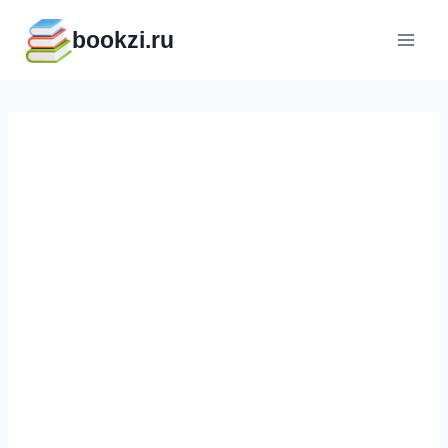
Перейти
bookzi.ru
к
содержимому