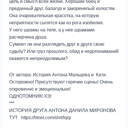
цель и смысл всей жизни. Хороший боец и
преданный друг, балагур и закоренелый холостяк.
Она очаровательная красотка, на которую
неприятности сыпятся как из рога изобилия.
У него шрамы на теле, а у нее шрамами
расчерчена душа.
Сумеют ли они разглядеть друг в друге свою
судьбу? Или груз прошлого, обид и недопониманий
окажется непреодолимым?
От автора: История Антона Мальцева и Кати.
Осторожно! Присутствуют горячие сцены! Очень
откровенно и эмоционально!
ОДНОТОМНИК! ХЭ!
***
ИСТОРИЯ ДРУГА АНТОНА ДАНИЛА МИРОНОВА
ТУТ https://litnet.com/shrt/lqrp