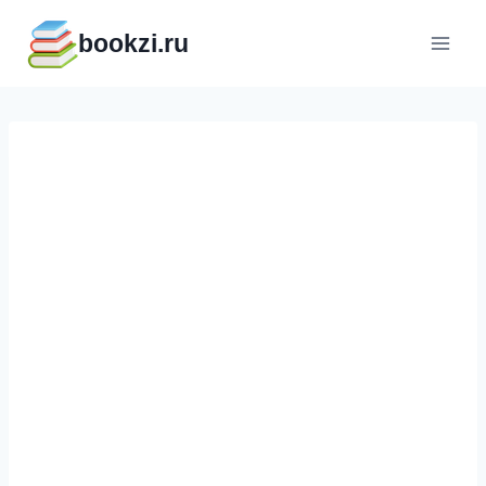
Перейти
bookzi.ru
к
содержимому