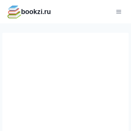
Перейти
bookzi.ru
к
содержимому