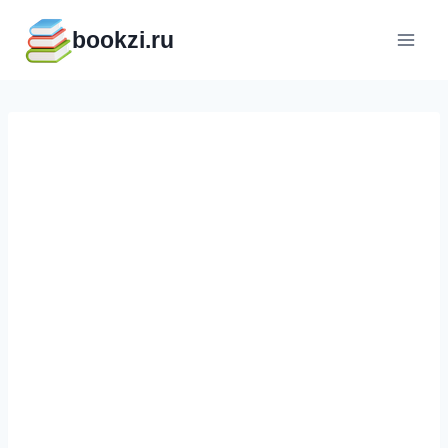
Перейти
bookzi.ru
к
содержимому