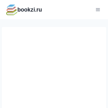
Перейти
bookzi.ru
к
содержимому