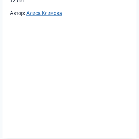
12 лет
Метки
Автор:
Алиса Климова
записи: