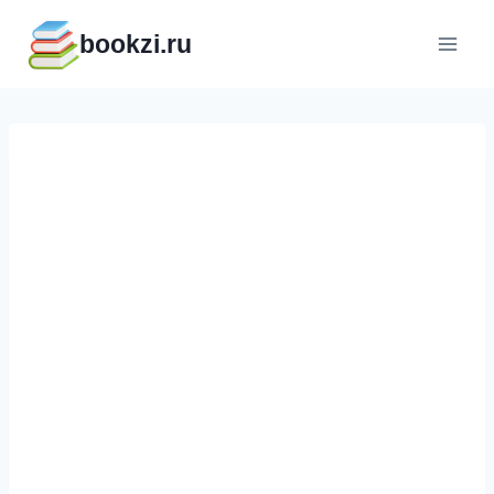
Перейти
bookzi.ru
к
содержимому