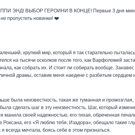
ПИ ЭНД! ВЫБОР ГЕРОИНИ В КОНЦЕ! Первые 3 дня мини
е пропустить новинки! ‍❤️‍
аленький, хрупкий мир, который я так старательно пыталась
телся на тысячи осколков после того, как Варфоломей заст
знала, как собрать их. И стоит ли собирать вообще. Занавес
 личной драмы, оставив меня наедине с разбитым сердцем
ьше была неизвестность, такая же туманная и промозглая, 
 была сделать шаг в эту неизвестность. Шаг, который измен
 манила своей надежностью, его тихая, обреченная печаль
Роксана, его «Я люблю тебя, Изадора», обещало такие глу
я всегда мечтала, боясь себе в этом признаться.