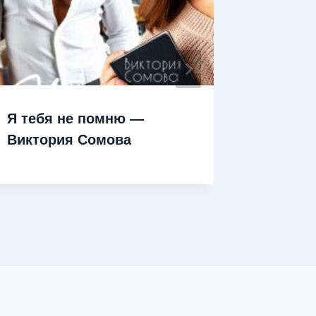
Я тебя не помню —
Экспер
Виктория Сомова
любимо
Радецк