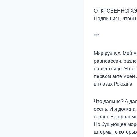
ОТКРОВЕННО! ХЭП
Подпишись, чтобы н
***
Мир рухнул. Мой м
равновесии, разле
на лестнице. Я не 
первом акте моей
в глазах Роксана.
Что дальше? А дал
осень. И я должна
гавань Варфоломея
Но бушующее море 
штормы, о которых 