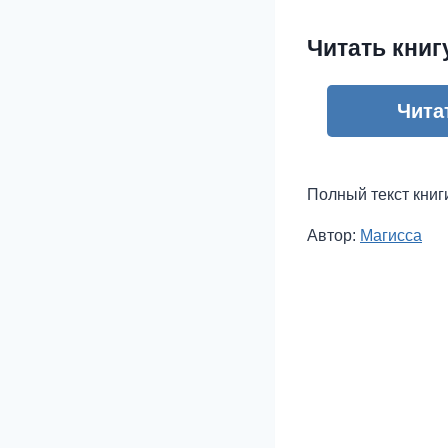
Читать книг
Чита
Полный текст книг
Метки
Автор:
Магисса
записи: