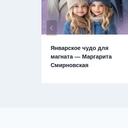
Январское чудо для
иса
магната — Маргарита
Смирновская