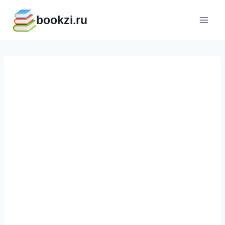
Перейти
bookzi.ru
к
содержимому