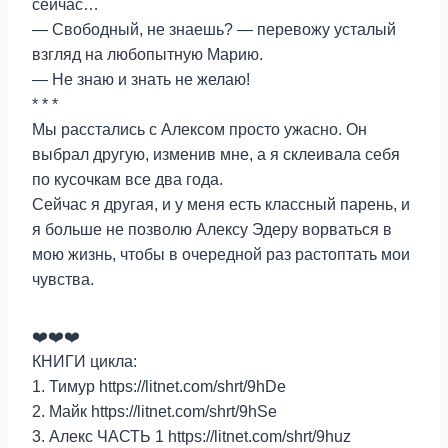
сейчас…
— Свободный, не знаешь? — перевожу усталый
взгляд на любопытную Марию.
— Не знаю и знать не желаю!
* * *
Мы расстались с Алексом просто ужасно. Он
выбрал другую, изменив мне, а я склеивала себя
по кусочкам все два года.
Сейчас я другая, и у меня есть классный парень, и
я больше не позволю Алексу Эдеру ворваться в
мою жизнь, чтобы в очередной раз растоптать мои
чувства.
❤️❤️❤️
КНИГИ цикла:
1. Тимур https://litnet.com/shrt/9hDe
2. Майк https://litnet.com/shrt/9hSe
3. Алекс ЧАСТЬ 1 https://litnet.com/shrt/9huz