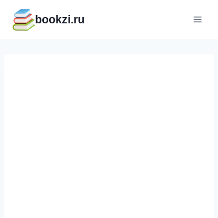
Перейти
bookzi.ru
к
содержимому