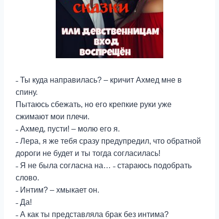
˗ Ты куда направилась? – кричит Ахмед мне в
спину.
Пытаюсь сбежать, но его крепкие руки уже
сжимают мои плечи.
˗ Ахмед, пусти! – молю его я.
˗ Лера, я же тебя сразу предупредил, что обратной
дороги не будет и ты тогда согласилась!
˗ Я не была согласна на… ˗ стараюсь подобрать
слово.
˗ Интим? – хмыкает он.
˗ Да!
˗ А как ты представляла брак без интима?