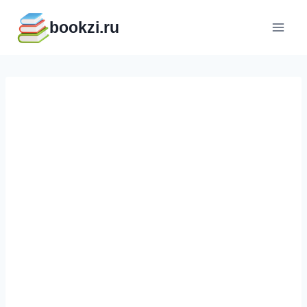
Перейти
bookzi.ru
к
содержимому