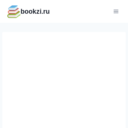
Перейти
bookzi.ru
к
содержимому