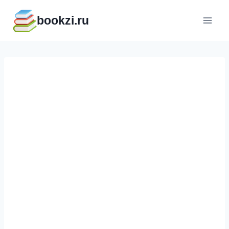
Перейти
bookzi.ru
к
содержимому