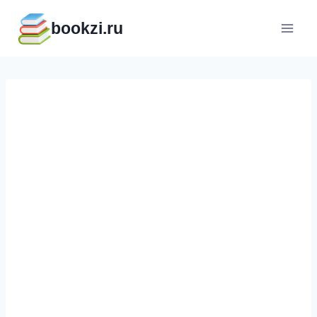
Перейти
bookzi.ru
к
содержимому