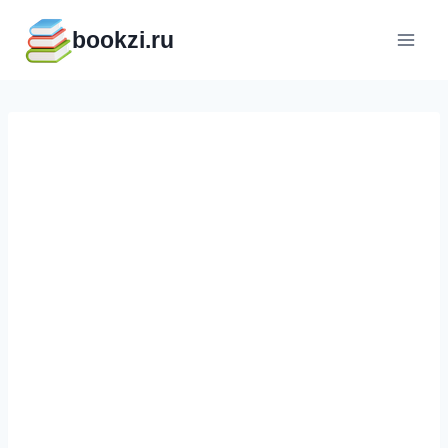
Перейти
bookzi.ru
к
содержимому