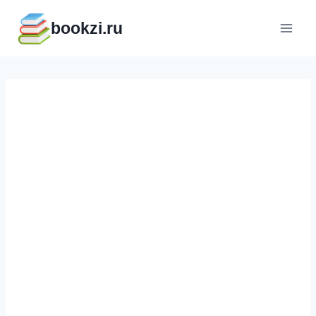
Перейти
bookzi.ru
к
содержимому