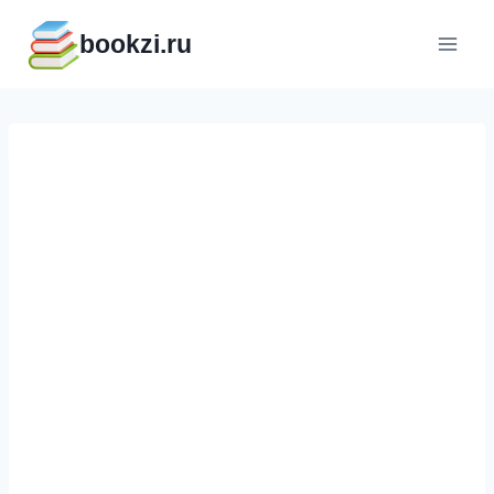
Перейти
bookzi.ru
к
содержимому