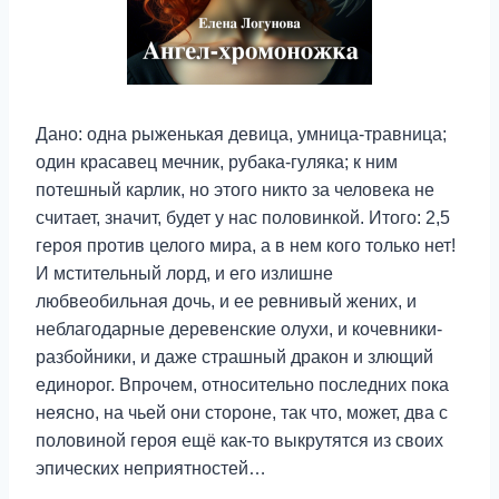
Дано: одна рыженькая девица, умница-травница;
один красавец мечник, рубака-гуляка; к ним
потешный карлик, но этого никто за человека не
считает, значит, будет у нас половинкой. Итого: 2,5
героя против целого мира, а в нем кого только нет!
И мстительный лорд, и его излишне
любвеобильная дочь, и ее ревнивый жених, и
неблагодарные деревенские олухи, и кочевники-
разбойники, и даже страшный дракон и злющий
единорог. Впрочем, относительно последних пока
неясно, на чьей они стороне, так что, может, два с
половиной героя ещё как-то выкрутятся из своих
эпических неприятностей…