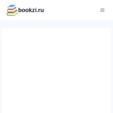
Перейти
bookzi.ru
к
содержимому